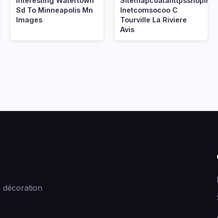
Interesting Watertown
Sitemapcdatahttpsshopinf
Sd To Minneapolis Mn
Inetcomsocoo C
Images
Tourville La Riviere
Avis
 décoration