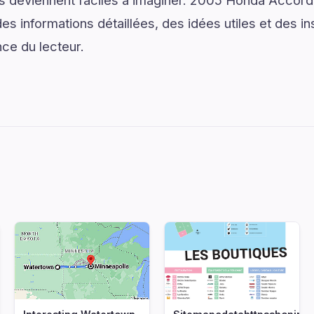
ns deviennent faciles à imaginer. 2005 Honda Accord S
s informations détaillées, des idées utiles et des i
nce du lecteur.