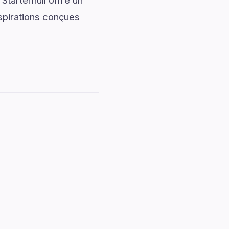
tarternull offre un
nspirations conçues