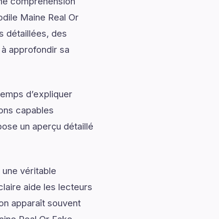
onne compréhension
odile Maine Real Or
 détaillées, des
 à approfondir sa
temps d’expliquer
ions capables
pose un aperçu détaillé
 une véritable
laire aide les lecteurs
ion apparaît souvent