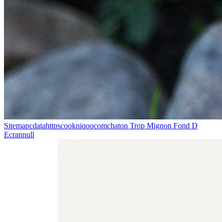
Sitemapcdatahttpscookniqoocomchaton Trop Mignon Fond D
Ecrannull