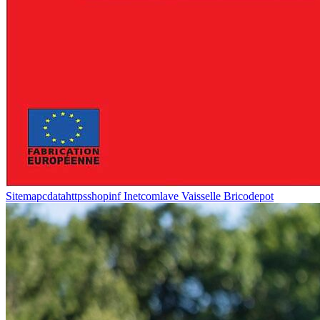
Sitemapcdatahttpsshopinf Inetcomlave Vaisselle Bricodepot