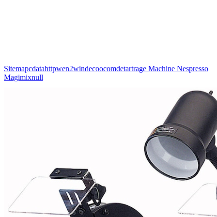
Sitemapcdatahttpwen2windecoocomdetartrage Machine Nespresso
Magimixnull