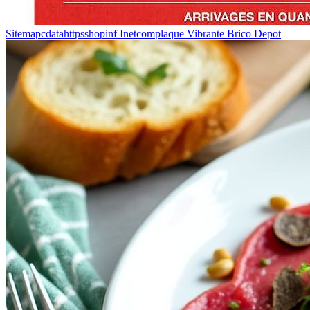
Sitemapcdatahttpsshopinf Inetcomplaque Vibrante Brico Depot