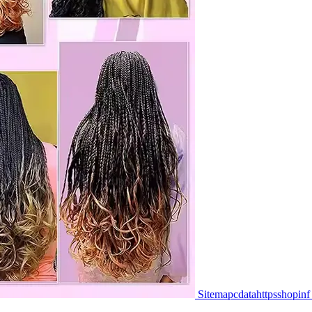
Sitemapcdatahttpsshopinf