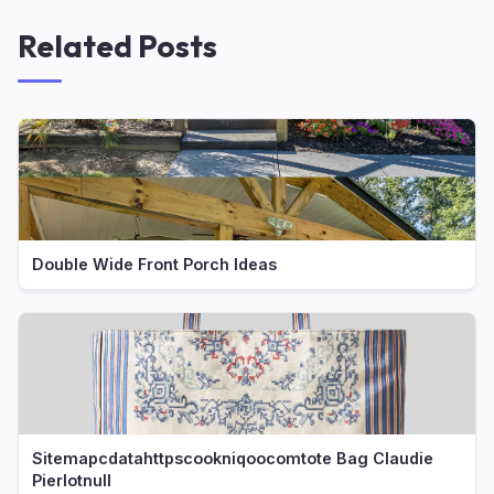
Related Posts
Double Wide Front Porch Ideas
Sitemapcdatahttpscookniqoocomtote Bag Claudie
Pierlotnull