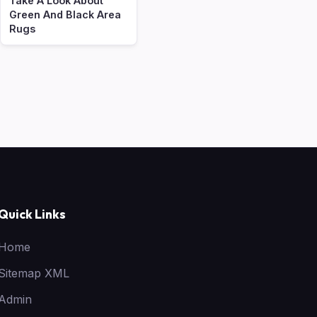
Take A Look About
Green And Black Area
Rugs
Quick Links
Home
Sitemap XML
Admin