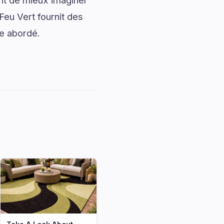
ent de mieux imaginer
Feu Vert fournit des
me abordé.