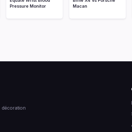
kniqoocomcoupe
Equate Wrist Blood
Bmw X4 Vs Porsche
Pressure Monitor
Macan
 décoration