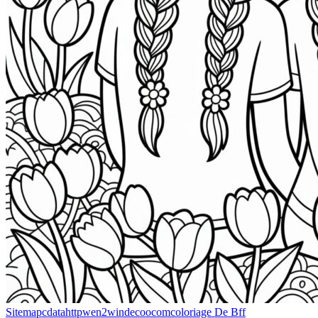
Sitemapcdatahttpwen2windecoocomcoloriage De Bff