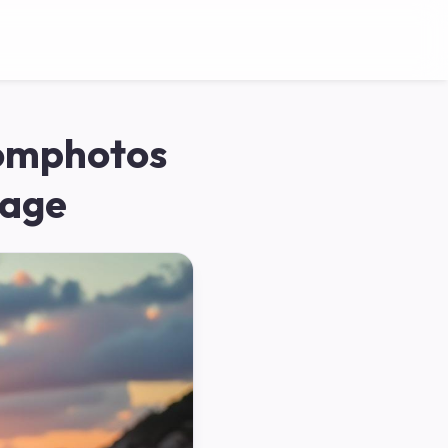
comphotos
lage