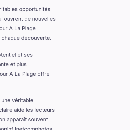
ritables opportunités
ui ouvrent de nouvelles
our A La Plage
ir chaque découverte.
entiel et ses
nte et plus
ur A La Plage offre
 une véritable
laire aide les lecteurs
ion apparaît souvent
shopinf Inetcomphotos