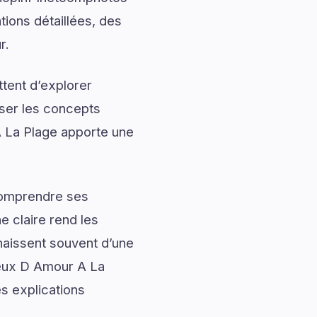
ions détaillées, des
r.
tent d’explorer
iser les concepts
 La Plage apporte une
 comprendre ses
 claire rend les
naissent souvent d’une
eux D Amour A La
s explications