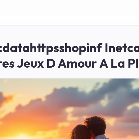
datahttpsshopinf Inet
res Jeux D Amour A La P