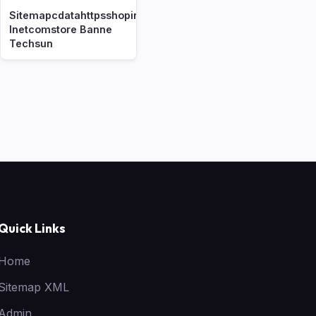
Sitemapcdatahttpsshopinf
Inetcomstore Banne
Techsun
Quick Links
Home
Sitemap XML
Admin